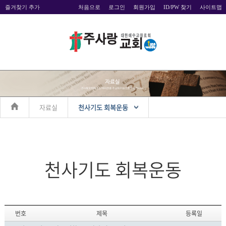
즐겨찾기 추가
처음으로
로그인
회원가입
ID/PW 찾기
사이트맵
자료실
천사기도 회복운동
천사기도 회복운동
번호
제목
등록일