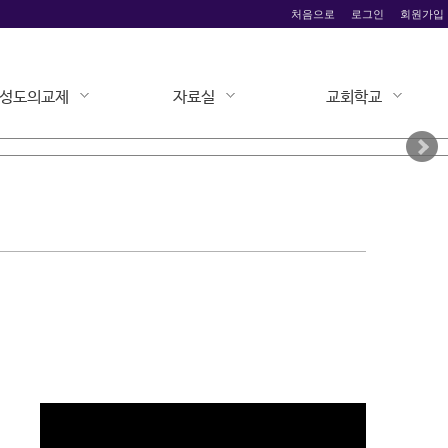
처음으로
로그인
회원가입
성도의교제
자료실
교회학교